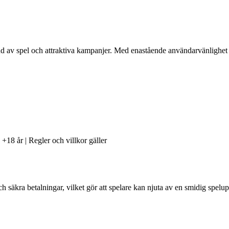
d av spel och attraktiva kampanjer. Med enastående användarvänlighet p
 +18 år | Regler och villkor gäller
äkra betalningar, vilket gör att spelare kan njuta av en smidig spelup