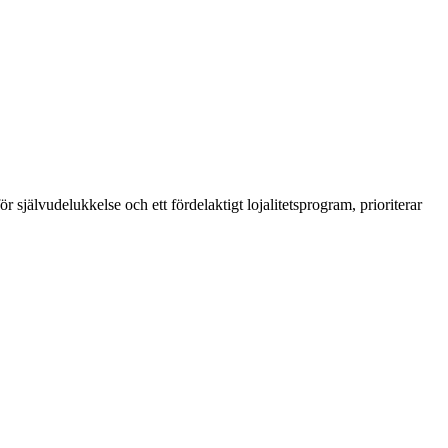
 självudelukkelse och ett fördelaktigt lojalitetsprogram, prioriterar