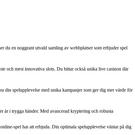
inner du en noggrant utvald samling av webbplatser som erbjuder spel
e och mest innovativa slots. Du hittar också unika live casinon där
imera din spelupplevelse med unika kampanjer som ger dig mer värde för
oner är i trygga händer. Med avancerad kryptering och robusta
nline-spel har att erbjuda. Din optimala spelupplevelse väntar på dig