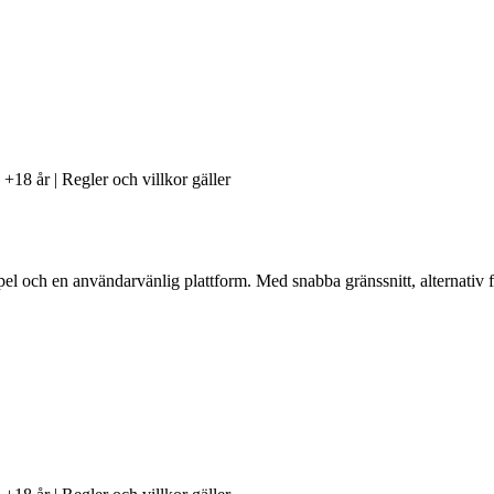
 +18 år | Regler och villkor gäller
pel och en användarvänlig plattform. Med snabba gränssnitt, alternativ för