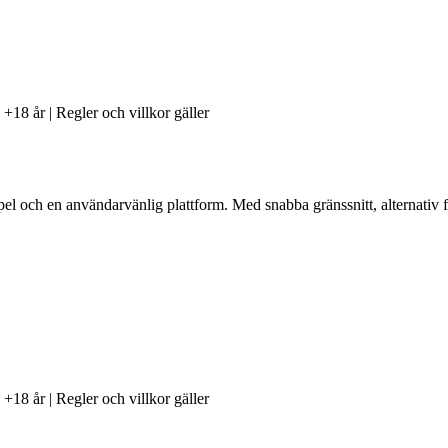
 +18 år | Regler och villkor gäller
pel och en användarvänlig plattform. Med snabba gränssnitt, alternativ för
 +18 år | Regler och villkor gäller