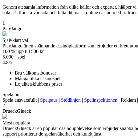
Genom att samla information från olika källor och experter, hjälper vi di
söker. Utforska vår sida och hitta ditt nästa online casino med förtroe
1
PlayJango
Självklart val
PlayJango är en spännande casinoplattform som erbjuder ett brett utbu
100 % upp till 500 kr
5.000+ spel
4.8/5
Bra välkomstbonusar
Många olika casinospel
Lojalitetsklubbens priser
Spela nu
Spela ansvarsfullt |
Spelpaus
|
Stödlinjen
|
Spelinspektionen
| Reklam |
2
DrueckGlueck
Mest populära
DrueckGlueck är en populär casinoupplevelse som erbjuder snabba och s
support prioriterar de spelarsäkerhet och kundtjänst.