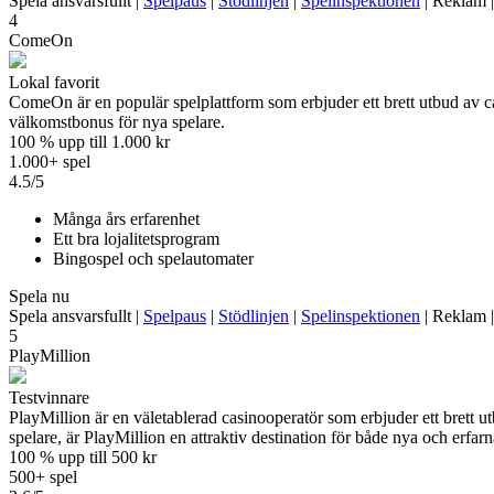
Spela ansvarsfullt |
Spelpaus
|
Stödlinjen
|
Spelinspektionen
| Reklam |
4
ComeOn
Lokal favorit
ComeOn är en populär spelplattform som erbjuder ett brett utbud av ca
välkomstbonus för nya spelare.
100 % upp till 1.000 kr
1.000+ spel
4.5/5
Många års erfarenhet
Ett bra lojalitetsprogram
Bingospel och spelautomater
Spela nu
Spela ansvarsfullt |
Spelpaus
|
Stödlinjen
|
Spelinspektionen
| Reklam |
5
PlayMillion
Testvinnare
PlayMillion är en väletablerad casinooperatör som erbjuder ett bret
spelare, är PlayMillion en attraktiv destination för både nya och erfarn
100 % upp till 500 kr
500+ spel