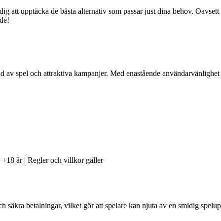
g att upptäcka de bästa alternativ som passar just dina behov. Oavsett om 
nde!
d av spel och attraktiva kampanjer. Med enastående användarvänlighet p
 +18 år | Regler och villkor gäller
äkra betalningar, vilket gör att spelare kan njuta av en smidig spelup