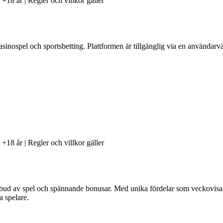
 +18 år | Regler och villkor gäller
sinospel och sportsbetting. Plattformen är tillgänglig via en användar
 +18 år | Regler och villkor gäller
t utbud av spel och spännande bonusar. Med unika fördelar som veckovi
a spelare.