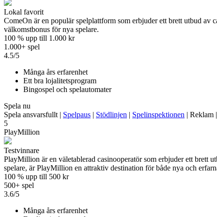
Lokal favorit
ComeOn är en populär spelplattform som erbjuder ett brett utbud av ca
välkomstbonus för nya spelare.
100 % upp till 1.000 kr
1.000+ spel
4.5/5
Många års erfarenhet
Ett bra lojalitetsprogram
Bingospel och spelautomater
Spela nu
Spela ansvarsfullt |
Spelpaus
|
Stödlinjen
|
Spelinspektionen
| Reklam |
5
PlayMillion
Testvinnare
PlayMillion är en väletablerad casinooperatör som erbjuder ett bret
spelare, är PlayMillion en attraktiv destination för både nya och erfarn
100 % upp till 500 kr
500+ spel
3.6/5
Många års erfarenhet