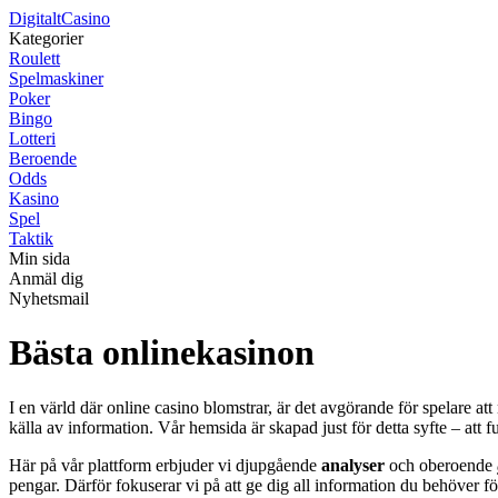
Digitalt
Casino
Kategorier
Roulett
Spelmaskiner
Poker
Bingo
Lotteri
Beroende
Odds
Kasino
Spel
Taktik
Min sida
Anmäl dig
Nyhetsmail
Bästa onlinekasinon
I en värld där online casino blomstrar, är det avgörande för spelare at
källa av information. Vår hemsida är skapad just för detta syfte – att
Här på vår plattform erbjuder vi djupgående
analyser
och oberoende
pengar. Därför fokuserar vi på att ge dig all information du behöver fö